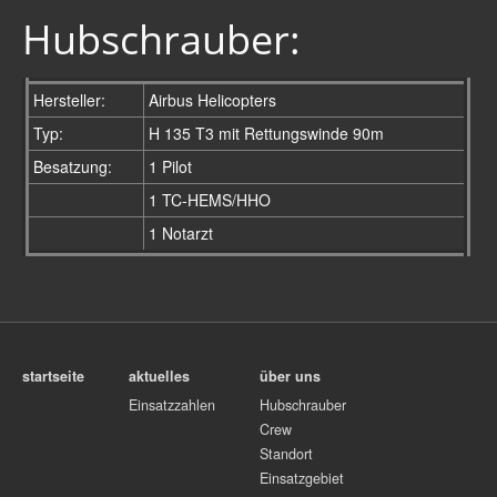
2017
Hubschrauber:
förderverein
kontakt
Hersteller:
Airbus Helicopters
impressum
Typ:
H 135 T3 mit Rettungswinde 90m
Besatzung:
1 Pilot
1 TC-HEMS/HHO
1 Notarzt
startseite
aktuelles
über uns
Einsatzzahlen
Hubschrauber
Crew
Standort
Einsatzgebiet