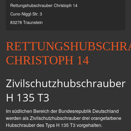
Rettungshubschrauber Christoph 14
Bergrettung
Cuno-Niggl-Str. 3
Wasser- und Eisrettung
83278 Traunstein
Zivil- und Katastrophenschutz
RETTUNGSHUBSCHR
Statistik
Besuchergruppen
CHRISTOPH 14
geschichte
1970-1979
Zivilschutzhubschrauber
1980-1989
H 135 T3
1990-1999
Im südlichen Bereich der Bundesrepublik Deutschland
2000-2009
werden als Zivilschutzhubschrauber drei orangefarbene
2010-2019
Hubschrauber des Typs H 135 T3 vorgehalten.