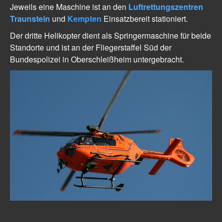
Jeweils eine Maschine ist an den
Luftrettungszentren
galerie
Traunstein
und
Kempten
Einsatzbereit stationiert.
2007
Der dritte Helikopter dient als Springermaschine für beide
2008
Standorte und ist an der Fliegerstaffel Süd der
Bundespolizei in Oberschleißheim untergebracht.
2009
2010
2011
2012
2013
2014
2015
2016