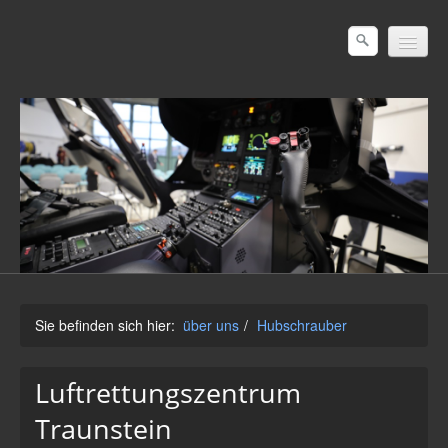
startseite
aktuelles
Einsatzzahlen
über uns
Hubschrauber
Crew
Standort
Sie befinden sich hier:
über uns
/
Hubschrauber
Einsatzgebiet
Luftrettungszentrum
Aufgabenbereiche
Traunstein
Rettungsdienst